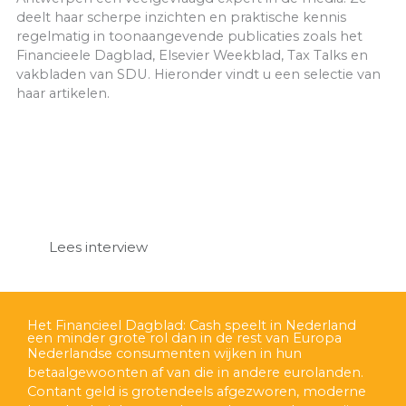
deelt haar scherpe inzichten en praktische kennis
regelmatig in toonaangevende publicaties zoals het
Financieele Dagblad, Elsevier Weekblad, Tax Talks en
vakbladen van SDU. Hieronder vindt u een selectie van
haar artikelen.
Elsevier Weekblad: Financieel planner van het jaar
Birgitta van Antwerpen
Birgitta van Antwerpen (51) is eigenaar van Taxavant
en onlangs uitgeroepen tot financieel planner van
het jaar. Ze is dol op cijfers en wil verder groeien
Lees interview
Het Financieel Dagblad: Cash speelt in Nederland
een minder grote rol dan in de rest van Europa
Nederlandse consumenten wijken in hun
betaalgewoonten af van die in andere eurolanden.
Contant geld is grotendeels afgezworen, moderne