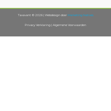
Taxavant © 2026 | Webdesign door
Marketing Natives
Privacy Verklaring
|
Algemene Voorwaarden