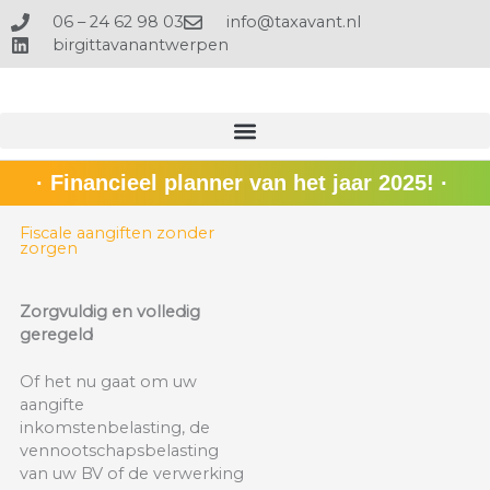
Ga
06 – 24 62 98 03
info@taxavant.nl
naar
birgittavanantwerpen
de
inhoud
· Financieel planner van het jaar 2025! ·
Fiscale aangiften zonder
zorgen
Zorgvuldig en volledig
geregeld
Of het nu gaat om uw
aangifte
inkomstenbelasting, de
vennootschapsbelasting
van uw BV of de verwerking