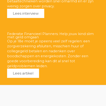
betaaltechnieken worden snel omarmd en er zijn
weinig zorgen over privacy.
Lees interview
Federatie Financieel Planners: Help jouw kind slim
met geld omgaan
Op je 18e moet je opeens veel zelf regelen: een
zorgverzekering afsluiten, misschien huur of
collegegeld betalen en nadenken over
boodschappen en energiekosten. Zonder een
goede voorbereiding kan dit al snel tot
geldproblemen leiden.
Lees artikel