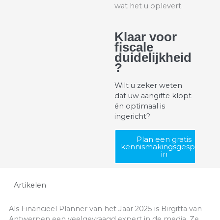
wat het u oplevert.
Klaar voor
fiscale
duidelijkheid
?
Wilt u zeker weten
dat uw aangifte klopt
én optimaal is
ingericht?
Plan een gratis
kennismakingsgesprek
in
Artikelen
Als Financieel Planner van het Jaar 2025 is Birgitta van
Antwerpen een veelgevraagd expert in de media. Ze