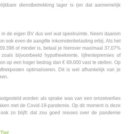
ijkbare dienstbetrekking lager is (en dat aannemelijk
r in de eigen BV dus wel wat speelruimte. Neem daarom
on ook even de aangifte inkomstenbelasting erbij. Als het
 69.398 of minder is, betaal je hierover maximaal 37,07%
zoals bijvoorbeeld hypotheekrente, lijfrentepremies of
 loon op een hoger bedrag dan € 69.000 vast te stellen. Op
trekposten optimaliseren. Dit is wel afhankelijk van je
ren.
vastgesteld worden als sprake was van een omzetverlies
 maken met de Covid-19-pandemie. Op dit moment is deze
 ook zo blijft: dat zou goed nieuws over de pandemie
Tip!