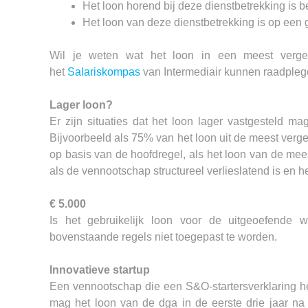
Het loon horend bij deze dienstbetrekking is b
Het loon van deze dienstbetrekking is op een g
Wil je weten wat het loon in een meest vergeli
het
Salariskompas
van Intermediair kunnen raadpleg
Lager loon?
Er zijn situaties dat het loon lager vastgesteld m
Bijvoorbeeld als 75% van het loon uit de meest verge
op basis van de hoofdregel, als het loon van de mees
als de vennootschap structureel verlieslatend is en 
€ 5.000
Is het gebruikelijk loon voor de uitgeoefend
bovenstaande regels niet toegepast te worden.
Innovatieve startup
Een vennootschap die een S&O-startersverklaring hee
mag het loon van de dga in de eerste drie jaar n