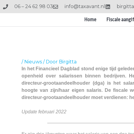
Ga
06 – 24 62 98 03
info@taxavant.nl
birgit
naar
de
Home
Fiscale aangi
inhoud
/
Nieuws
/ Door
Birgitta
In het Financieel Dagblad stond enige tijd geled
openheid over salarissen binnen bedrijven. H
directeur-grootaandeelhouder (dga) is het sa
hoogte van zijn/haar eigen salaris. De fiscale w
directeur-grootaandeelhouder moet verdienen: het
Update februari 2022