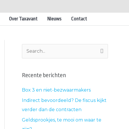
Over Taxavant
Nieuws
Contact
A
Z
r
o
c
e
Recente berichten
h
k
i
n
Box 3 en niet-bezwaarmakers
e
a
Indirect bevoordeeld? De fiscus kijkt
v
a
verder dan de contracten
e
r
Geldsprookjes, te mooi om waar te
n
: