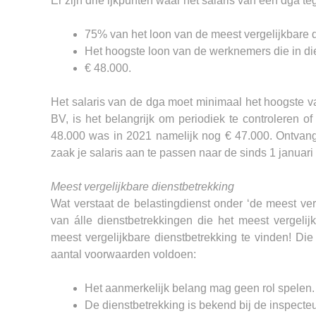
Er zijn drie ijkpunten waar het salaris van een dga te
75% van het loon van de meest vergelijkbare d
Het hoogste loon van de werknemers die in die
€ 48.000.
Het salaris van de dga moet minimaal het hoogste van
BV, is het belangrijk om periodiek te controleren 
48.000 was in 2021 namelijk nog € 47.000. Ontvang
zaak je salaris aan te passen naar de sinds 1 januar
Meest vergelijkbare dienstbetrekking
Wat verstaat de belastingdienst onder ‘de meest verg
van álle dienstbetrekkingen die het meest vergelijk
meest vergelijkbare dienstbetrekking te vinden! Di
aantal voorwaarden voldoen:
Het aanmerkelijk belang mag geen rol spelen.
De dienstbetrekking is bekend bij de inspecte