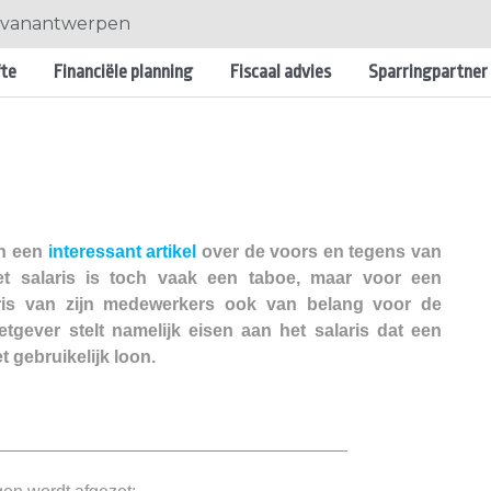
tavanantwerpen
fte
Financiële planning
Fiscaal advies
Sparringpartner
en een
interessant artikel
over de voors en tegens van
et salaris is toch vaak een taboe, maar voor een
laris van zijn medewerkers ook van belang voor de
etgever stelt namelijk eisen aan het salaris dat een
 gebruikelijk loon.