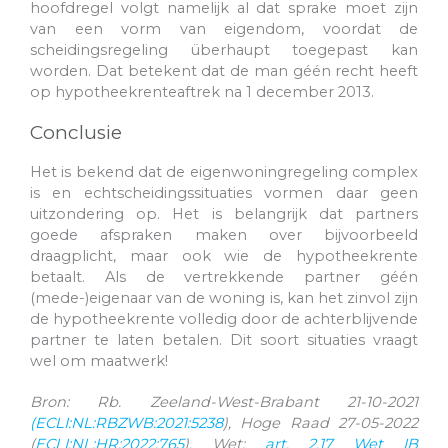
hoofdregel volgt namelijk al dat sprake moet zijn
van een vorm van eigendom, voordat de
scheidingsregeling überhaupt toegepast kan
worden. Dat betekent dat de man géén recht heeft
op hypotheekrenteaftrek na 1 december 2013.
Conclusie
Het is bekend dat de eigenwoningregeling complex
is en echtscheidingssituaties vormen daar geen
uitzondering op. Het is belangrijk dat partners
goede afspraken maken over bijvoorbeeld
draagplicht, maar ook wie de hypotheekrente
betaalt. Als de vertrekkende partner géén
(mede-)eigenaar van de woning is, kan het zinvol zijn
de hypotheekrente volledig door de achterblijvende
partner te laten betalen. Dit soort situaties vraagt
wel om maatwerk!
Bron: Rb. Zeeland-West-Brabant 21-10-2021
(ECLI:NL:RBZWB:2021:5238
), Hoge Raad 27-05-2022
(
ECLI:NL:HR:2022:765
), Wet:
art. 2.17 Wet IB