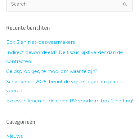
A
Z
r
o
c
e
Recente berichten
h
k
i
n
Box 3 en niet-bezwaarmakers
e
a
Indirect bevoordeeld? De fiscus kijkt verder dan de
v
a
contracten
e
r
Geldsprookjes, te mooi om waar te zijn?
n
:
Schenken in 2025: benut de vrijstellingen en plan
vooruit
Excessief lenen bij de eigen BV: voorkom box 2-heffing!
Categorieën
Nieuws