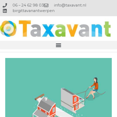
Ga
06 – 24 62 98 03
info@taxavant.nl
naar
birgittavanantwerpen
de
inhoud